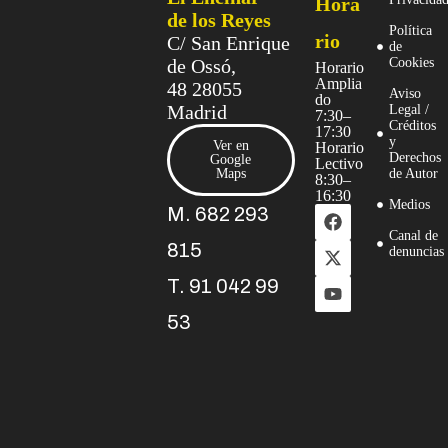
Hora
de los Reyes
Política
rio
C/ San Enrique
de
de Ossó,
Cookies
Horario
Amplia
48 28055
Aviso
do
Madrid
Legal /
7:30–
Créditos
17:30
y
Ver en
Horario
Derechos
Google
Lectivo
Maps
de Autor
8:30–
16:30
Medios
M. 682 293
Canal de
815
denuncias
T. 91 042 99
53