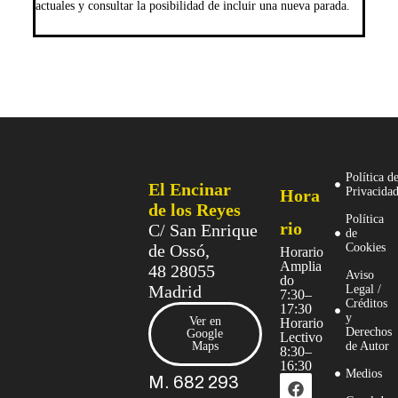
actuales y consultar la posibilidad de incluir una nueva parada.
Política d
El Encinar
Privacida
Hora
de los Reyes
Política
rio
C/ San Enrique
de
de Ossó,
Cookies
Horario
Amplia
48 28055
Aviso
do
Madrid
Legal /
7:30–
Créditos
17:30
y
Ver en
Horario
Derechos
Google
Lectivo
Maps
de Autor
8:30–
16:30
Medios
M. 682 293