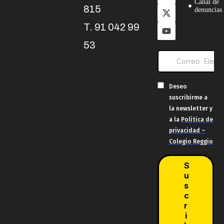
Canal de
815
denuncias
T. 91 042 99
53