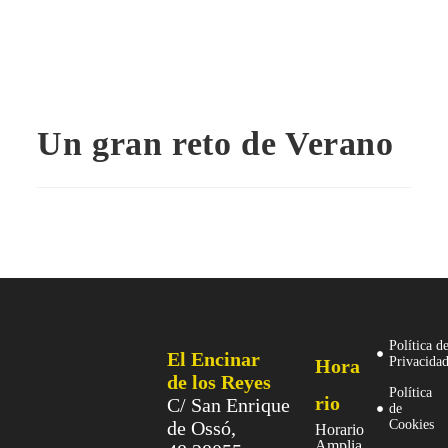
Un gran reto de Verano
Política d
El Encinar
Privacida
Hora
de los Reyes
Política
rio
C/ San Enrique
de
de Ossó,
Cookies
Horario
Amplia