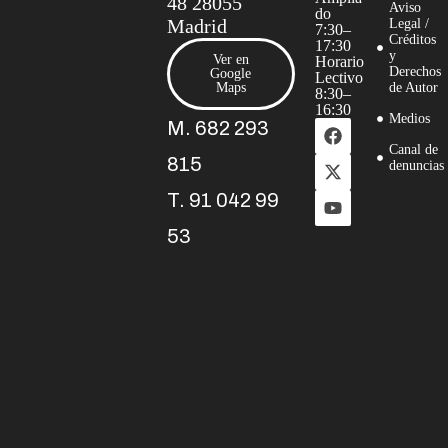
48 28055
Aviso
do
Madrid
Legal /
7:30–
Créditos
17:30
y
Ver en
Horario
Derechos
Google
Lectivo
Maps
de Autor
8:30–
16:30
Medios
M. 682 293
Canal de
815
denuncias
T. 91 042 99
53